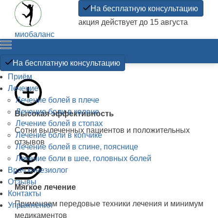
На бесплатную консультацию
акция действует до 15 августа
миобаланс
Прикладная
кинезиология
На бесплатную консультацию
Приём
Лечение
Лечение болей в плече
Лечение боли в колене
Высокая эффективность
Лечение болей в стопах
Сотни вылеченных пациентов и положительных
Лечение боли в копчике
отзывов
Лечение болей в спине, пояснице
Лечение боли в шее, головных болей
Врач кинезиолог
Отзывы
Мягкое лечение
Контакты
Применяем передовые техники лечения и минимум
Упражнения
медикаментов