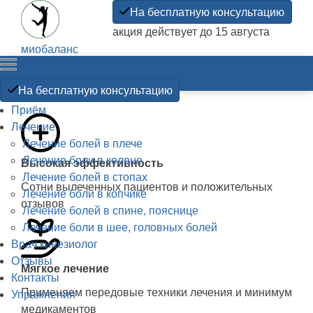
На бесплатную консультацию
акция действует до 15 августа
миобаланс
Прикладная
кинезиология
На бесплатную консультацию
Приём
Лечение
Лечение болей в плече
Лечение боли в колене
Высокая эффективность
Лечение болей в стопах
Сотни вылеченных пациентов и положительных
Лечение боли в копчике
отзывов
Лечение болей в спине, пояснице
Лечение боли в шее, головных болей
Врач кинезиолог
Отзывы
Мягкое лечение
Контакты
Применяем передовые техники лечения и минимум
Упражнения
медикаментов