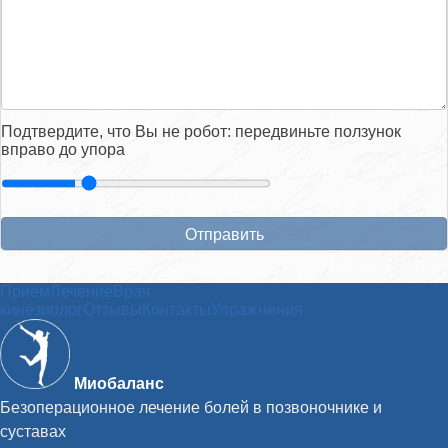
Подтвердите, что Вы не робот: передвиньте ползунок
вправо до упора
Приём
Лечение
Врач
кинезиолог
Отзывы
Контакты
Упражнения
Миобаланс
Безоперационное лечение болей в позвоночнике и
суставах