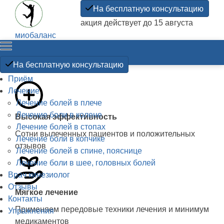
На бесплатную консультацию
акция действует до 15 августа
миобаланс
Прикладная
кинезиология
На бесплатную консультацию
Приём
Лечение
Лечение болей в плече
Лечение боли в колене
Высокая эффективность
Лечение болей в стопах
Сотни вылеченных пациентов и положительных
Лечение боли в копчике
отзывов
Лечение болей в спине, пояснице
Лечение боли в шее, головных болей
Врач кинезиолог
Отзывы
Мягкое лечение
Контакты
Применяем передовые техники лечения и минимум
Упражнения
медикаментов