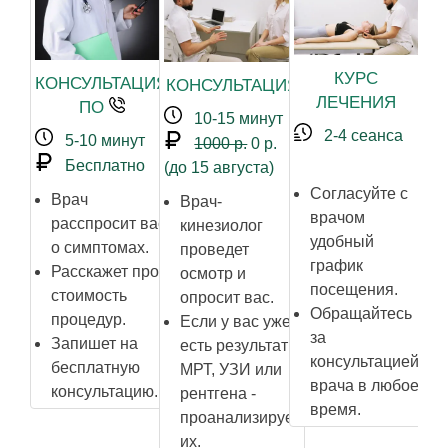
КУРС
КОНСУЛЬТАЦИЯ
КОНСУЛЬТАЦИЯ
ЛЕЧЕНИЯ
ПО
10-15 минут
2-4 сеанса
5-10 минут
1000 р.
0 р.
Бесплатно
(до 15 августа)
З
Согласуйте с
Врач
Врач-
д
врачом
расспросит вас
кинезиолог
р
удобный
о симптомах.
проведет
В
график
Расскажет про
осмотр и
р
посещения.
стоимость
опросит вас.
Обращайтесь
процедур.
Если у вас уже
г
за
Запишет на
есть результаты
консультацией
бесплатную
МРТ, УЗИ или
р
врача в любое
консультацию.
рентгена -
з
время.
проанализирует
их.