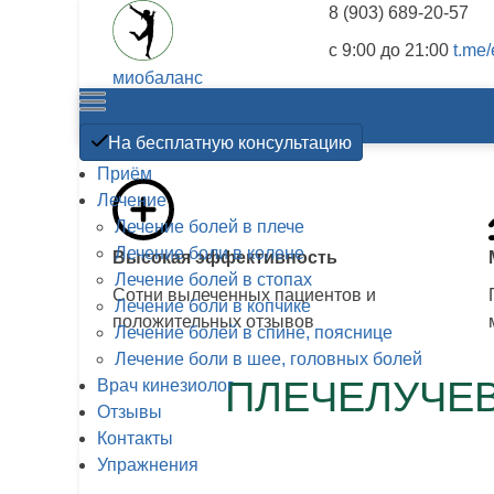
8 (903) 689-20-57
c 9:00 до 21:00
t.me
миобаланс
Прикладная кинезиология
На бесплатную консультацию
Приём
Лечение
Лечение болей в плече
Лечение боли в колене
Высокая эффективность
Лечение болей в стопах
Сотни вылеченных пациентов и
Лечение боли в копчике
положительных отзывов
Лечение болей в спине, пояснице
Лечение боли в шее, головных болей
ПЛЕЧЕЛУЧЕВ
Врач кинезиолог
Отзывы
Контакты
Упражнения