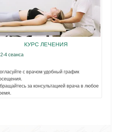
КУРС ЛЕЧЕНИЯ
2-4 сеанса
10-15 ми
Бесплат
огласуйте с врачом удобный график
Закрепите 
осещения.
Врач пред
бращайтесь за консультацией врача в любое
гимнастик
ремя.
заболеван