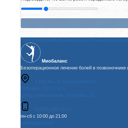
Приём
Лечение
Врач кинезиолог
Отзывы
Контакты
У
Миобаланс
Безоперационное лечение болей в позвоночнике 
г. Москва, м. Кузнецкий Мост,
Петровка 15/13 стр 5,
центр дерматологии "Петровка 15"
8 (903) 689-20-57
пн-сб с 10:00 до 21:00
t.me/evgenyrost