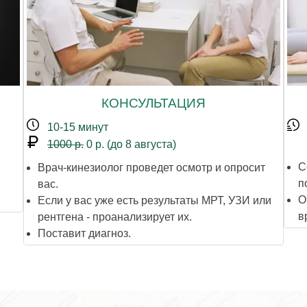
КОНСУЛЬТАЦИЯ
10-15 минут
1000 р.
0 р. (до 8 августа)
С
Врач-кинезиолог проведет осмотр и опросит
п
вас.
О
Если у вас уже есть результаты МРТ, УЗИ или
в
рентгена - проанализирует их.
Поставит диагноз.