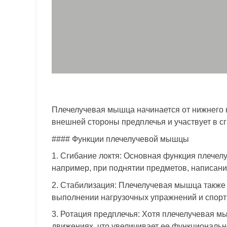
Плечелучевая мышца начинается от нижнего кр
внешней стороны предплечья и участвует в сг
#### Функции плечелучевой мышцы
1. Сгибание локтя: Основная функция плечел
например, при поднятии предметов, написани
2. Стабилизация: Плечелучевая мышца также 
выполнении нагрузочных упражнений и спорт
3. Ротация предплечья: Хотя плечелучевая м
движениях, что увеличивает ее функциональн