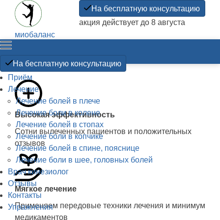
На бесплатную консультацию
акция действует до 8 августа
миобаланс
Прикладная
кинезиология
На бесплатную консультацию
Приём
Лечение
Лечение болей в плече
Лечение боли в колене
Высокая эффективность
Лечение болей в стопах
Сотни вылеченных пациентов и положительных
Лечение боли в копчике
отзывов
Лечение болей в спине, пояснице
Лечение боли в шее, головных болей
Врач кинезиолог
Отзывы
Мягкое лечение
Контакты
Применяем передовые техники лечения и минимум
Упражнения
медикаментов