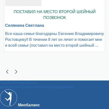
Е
ПОСТАВИЛ НА МЕСТО ВТОРОЙ ШЕЙНЫЙ
ПОЗВОНОК
Селянина Светлана
Д
Вся наша семья благодарны Евгению Владимировичу
Х
Ростовцеву!! В течении 8 лет он лечит и помогает мне
т
и всей семье (поставил на место второй шейный ...
п
п
Приём
Лечение
Врач
кинезиолог
Отзывы
Контакты
Упражнения
Миобаланс