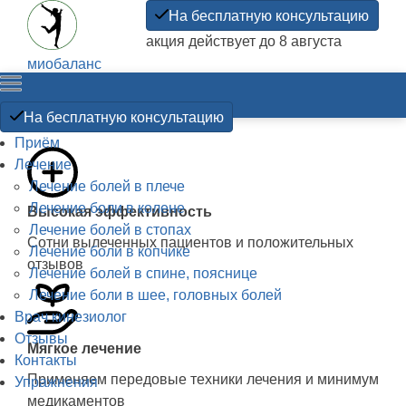
На бесплатную консультацию
акция действует до 8 августа
миобаланс
Прикладная
кинезиология
На бесплатную консультацию
Приём
Лечение
Лечение болей в плече
Лечение боли в колене
Высокая эффективность
Лечение болей в стопах
Сотни вылеченных пациентов и положительных
Лечение боли в копчике
отзывов
Лечение болей в спине, пояснице
Лечение боли в шее, головных болей
Врач кинезиолог
Отзывы
Мягкое лечение
Контакты
Применяем передовые техники лечения и минимум
Упражнения
медикаментов