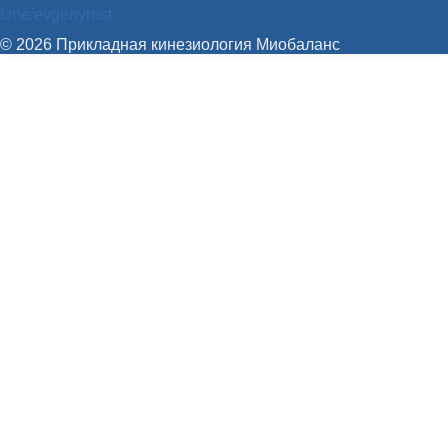
t.me/evgenyrost
© 2026 Прикладная кинезиология Миобаланс