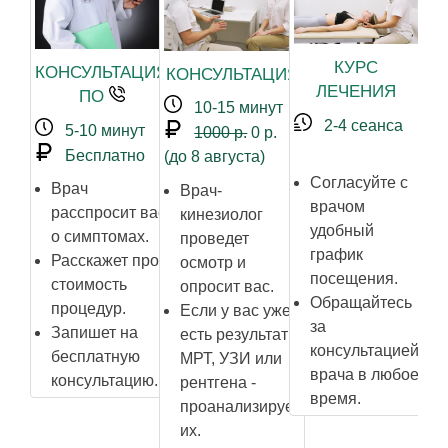
КУРС
КОНСУЛЬТАЦИЯ
КОНСУЛЬТАЦИЯ
ЛЕЧЕНИЯ
ПО
10-15 минут
2-4 сеанса
5-10 минут
1000 р.
0 р.
Бесплатно
(до 8 августа)
З
Согласуйте с
Врач
Врач-
д
врачом
расспросит вас
кинезиолог
р
удобный
о симптомах.
проведет
В
график
Расскажет про
осмотр и
р
посещения.
стоимость
опросит вас.
Обращайтесь
процедур.
Если у вас уже
г
за
Запишет на
есть результаты
консультацией
бесплатную
МРТ, УЗИ или
р
врача в любое
консультацию.
рентгена -
з
время.
проанализирует
их.