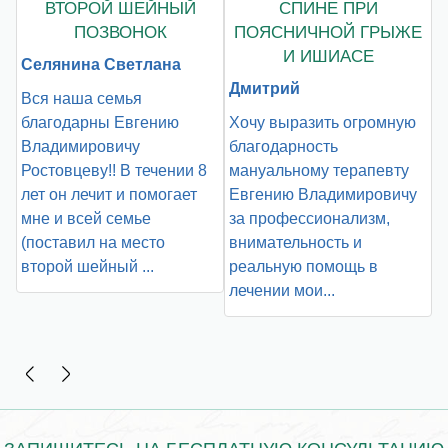
ВТОРОЙ ШЕЙНЫЙ
СПИНЕ ПРИ
Е
ПОЗВОНОК
ПОЯСНИЧНОЙ ГРЫЖЕ
И ИШИАСЕ
Селянина Светлана
Дмитрий
Вся наша семья
Е
благодарны Евгению
Хочу выразить огромную
Владимировичу
благодарность
Х
Ростовцеву!! В течении 8
мануальному терапевту
б
л
лет он лечит и помогает
Евгению Владимировичу
о
мне и всей семье
за профессионализм,
п
(поставил на место
внимательность и
в
второй шейный ...
реальную помощь в
в
лечении мои...
с
к