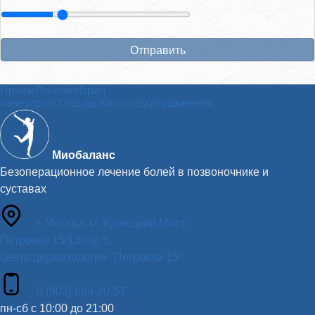
Приём
Лечение
Врач
кинезиолог
Отзывы
Контакты
Упражнения
Миобаланс
Безоперационное лечение болей в позвоночнике и
суставах
г. Москва, м. Кузнецкий Мост,
Петровка 15/13 стр 5,
центр дерматологии "Петровка 15"
8 (903) 689-20-57
пн-сб с 10:00 до 21:00