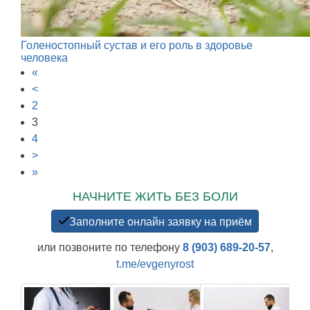
Голеностопный сустав и его роль в здоровье
человека
«
<
2
3
4
>
»
НАЧНИТЕ ЖИТЬ БЕЗ БОЛИ
Заполните онлайн заявку на приём
или позвоните по телефону
8 (903) 689-20-57
,
t.me/evgenyrost